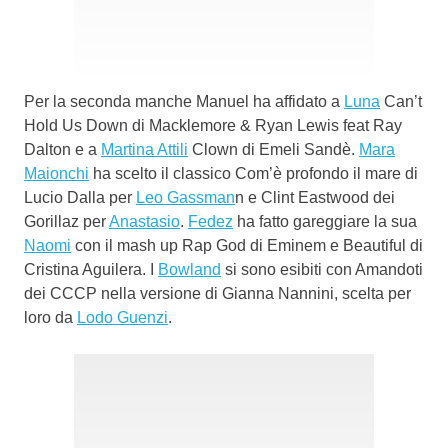
Per la seconda manche Manuel ha affidato a
Luna
Can’t
Hold Us Down di Macklemore & Ryan Lewis feat Ray
Dalton e a
Martina Attili
Clown di Emeli Sandè.
Mara
Maionchi
ha scelto il classico Com’è profondo il mare di
Lucio Dalla per
Leo Gassman
n e Clint Eastwood dei
Gorillaz per
Anastasio
.
Fedez
ha fatto gareggiare la sua
Naomi
con il mash up Rap God di Eminem e Beautiful di
Cristina Aguilera. I
Bowland
si sono esibiti con Amandoti
dei CCCP nella versione di Gianna Nannini, scelta per
loro da
Lodo Guenzi
.