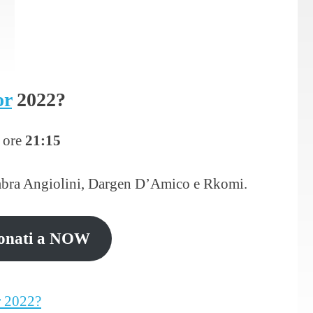
or
2022?
e ore
21:15
Ambra Angiolini, Dargen D’Amico e Rkomi.
onati a NOW
r 2022?