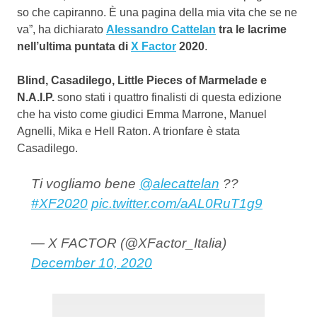
so che capiranno. È una pagina della mia vita che se ne
va”, ha dichiarato
Alessandro Cattelan
tra le lacrime
nell’ultima puntata di
X Factor
2020
.
Blind, Casadilego, Little Pieces of Marmelade e
N.A.I.P.
sono stati i quattro finalisti di questa edizione
che ha visto come giudici Emma Marrone, Manuel
Agnelli, Mika e Hell Raton. A trionfare è stata
Casadilego.
Ti vogliamo bene
@alecattelan
??
#XF2020
pic.twitter.com/aAL0RuT1g9
— X FACTOR (@XFactor_Italia)
December 10, 2020