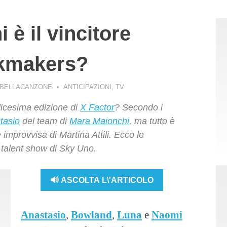
 è il vincitore
okmakers?
 BELLACANZONE
ANTICIPAZIONI
,
TV
dicesima edizione di
X Factor
? Secondo i
tasio
del team di
Mara Maionchi
, ma tutto è
improvvisa di Martina Attili. Ecco le
l talent show di Sky Uno.
🔊 ASCOLTA L\'ARTICOLO
Anastasio
,
Bowland
,
Luna
e
Naomi