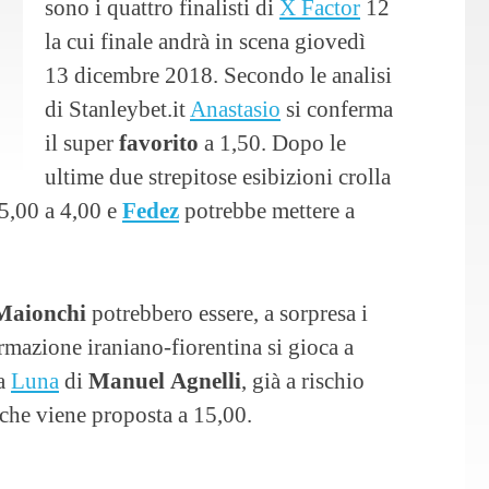
sono i quattro finalisti di
X Factor
12
la cui finale andrà in scena giovedì
13 dicembre 2018. Secondo le analisi
di Stanleybet.it
Anastasio
si conferma
il super
favorito
a 1,50. Dopo le
ultime due strepitose esibizioni crolla
5,00 a 4,00 e
Fedez
potrebbe mettere a
Maionchi
potrebbero essere, a sorpresa i
ormazione iraniano-fiorentina si gioca a
la
Luna
di
Manuel
Agnelli
, già a rischio
 che viene proposta a 15,00.